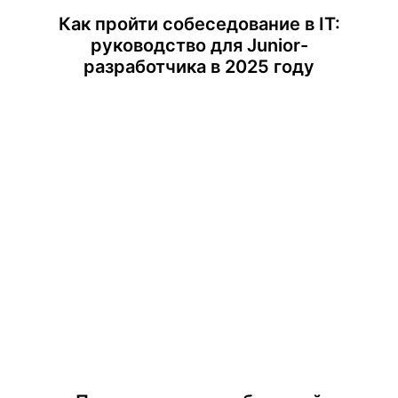
+7
Как пройти собеседование в IT:
руководство для Junior-
разработчика в 2025 году
Нажимая на кнопку, я соглашаюсь с
Политикой
конфиденциальности
и
офертой
Kata Academy
Я согласен на
обработку
персональных данных
Я согласен на
рассылку
электронных
сообщений
Подписаться
Главная