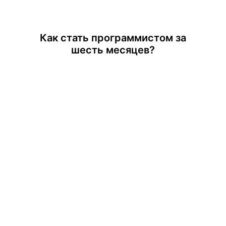
Как стать программистом за
шесть месяцев?
Стань тем, кто задаёт тон в
ИТ!
Подпишись на нашу рассылку и
первым получай статьи по Java,
JavaScript, Go и QA. Позволь себе
быть экспертом!