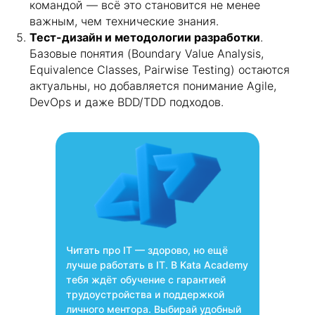
командой — всё это становится не менее
важным, чем технические знания.
Тест-дизайн и методологии разработки
.
Базовые понятия (Boundary Value Analysis,
Equivalence Classes, Pairwise Testing) остаются
актуальны, но добавляется понимание Agile,
DevOps и даже BDD/TDD подходов.
Читать про IT — здорово, но ещё
лучше работать в IT. В Kata Academy
тебя ждёт обучение с гарантией
трудоустройства и поддержкой
личного ментора. Выбирай удобный