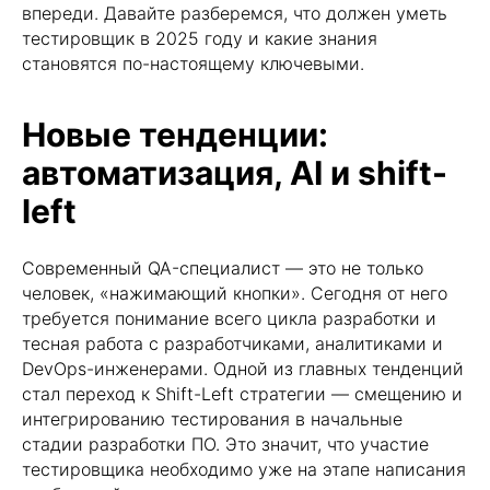
впереди. Давайте разберемся, что должен уметь
тестировщик в 2025 году и какие знания
становятся по-настоящему ключевыми.
Новые тенденции:
автоматизация, AI и shift-
left
Современный QA-специалист — это не только
человек, «нажимающий кнопки». Сегодня от него
требуется понимание всего цикла разработки и
тесная работа с разработчиками, аналитиками и
DevOps-инженерами. Одной из главных тенденций
стал переход к Shift-Left стратегии — смещению и
интегрированию тестирования в начальные
IT-калькулятор зарплат
стадии разработки ПО. Это значит, что участие
тестировщика необходимо уже на этапе написания
Узнай свою рыночную
зарплату за 1 минуту!