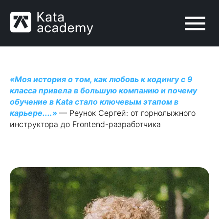
«‎Моя история о том, как любовь к кодингу с 9
класса привела в большую компанию и почему
обучение в Kata стало ключевым этапом в
карьере....»
— Реунок Сергей: от горнолыжного
инструктора до Frontend-разработчика