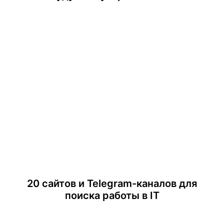
Блог
Контакты
Вопросы и ответы
Гибридная оплата
Java-разработчик
Фронтенд-разработчик
Инженер по ручному
тестированию
Go-разработчик
JavaScript-разработчик
Бэкэнд-разработчик
Веб-разработчик
Оплата во время учебы
Java-разработчик
20 сайтов и Telegram-каналов для
Фронтенд-разработчик
поиска работы в IT
Инженер по ручному
тестированию