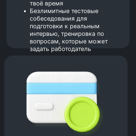
оффер
Получаешь зарплату и
Устраиваешься на работу
начинаешь платить вторую
часть за обучение
Оплата: 20% от зарплаты (после
вычета НДФЛ) в течение одного
года
*120 000 рублей минимальная зарплата
после курсов по Java и Go. 100 000
рублей — минимальная зарплата после
курса по frontend-разработке. Все
гарантии зафиксированы в договоре на
обучение. Гарантия по минимальной
зарплате для направления MQA
отсутствует.
Хочешь стать
разработчиком или