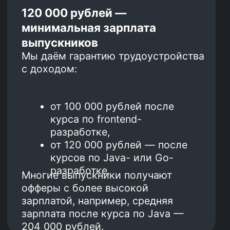
тестировщиком?
Запишись на бесплатную
консультацию!
🔥
+7
Направление
Нажимая на кнопку, я соглашаюсь с
Политикой конфиденциальности
и
офертой
Kata Academy
Я согласен на
обработку
персональных
данных
Я согласен на
рассылку
электронных
сообщений