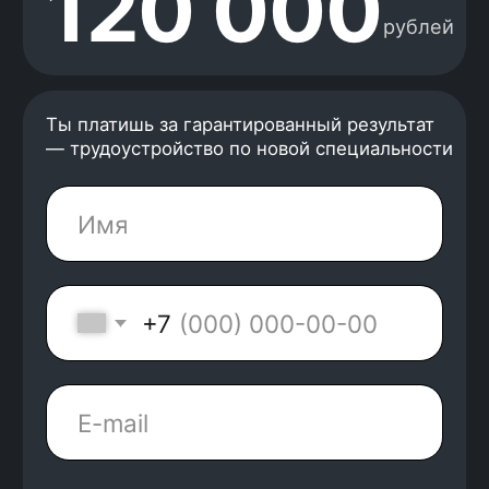
+7
Направление
Нажимая на кнопку, я соглашаюсь с
Политикой
конфиденциальности
и
офертой
Kata Academy
Я согласен на
обработку
, персональных данных
Я согласен на
рассылку
электронных
сообщений
Получить консультацию