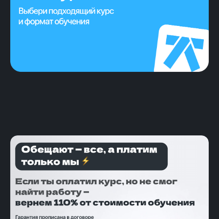
4 500 выпускников
уже работают
2 месяца — стандартный срок
поиска работы
8 собеседований и 2 оффера
— средний результат поиска
Сотни откликов на вакансии
отправляет наш бот, чтобы
ускорить поиск и сэкономить
твоё время
Безлимитные тестовые
собеседования для
подготовки к реальным
интервью, тренировка по
вопросам, которые может
задать работодатель