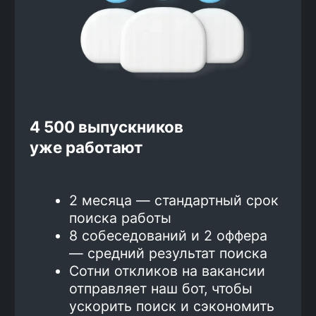
Оплата большей части курса
после трудоустройства
Вот как это работает:
Ты вносишь предварительный
платеж за обучение
Завершаешь основную часть
курса
Готовишься к поиску работы,
проходишь тестовые
собеседования
Ходишь на интервью, получаешь