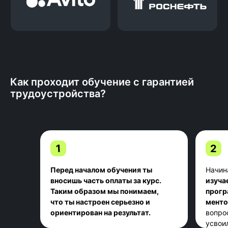
трудоустройства
Мы напрямую заинтересованы в том,
чтобы ты получил максимальный
оффер— от этого зависит наш доход.
Вся программа обучения направлена
на твое трудоустройство.
Как проходит обучение с гарантией
трудоустройства?
1
2
Перед началом обучения ты
Начин
вносишь часть оплаты за курс.
изуча
Таким образом мы понимаем,
прог
Мероприятия для студентов и
что ты настроен серьезно и
мент
выпускников
ориентирован на результат.
вопро
Все студенты Kata Academy
усвои