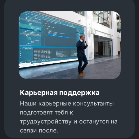
О компании
Блог
Контакты
Вопросы и ответы
Гибридная оплата
Java-разработчик
Фронтенд-разработчик
Инженер по ручному
тестированию
Go-разработчик
Оплата во время учебы
Java-разработчик
Фронтенд-разработчик
Инженер по ручному
тестированию
Go-разработчик
info@kata.academy