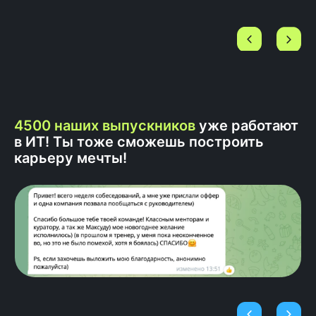
cтановятся частью нашего
комьюнити! Мы проводим
закрытые тематические вебинары
по развитию по развитию хард и
софт навыков,
нетворкинг-встречи, всегда
остаемся на связи в чате
поддержки.
4500 наших выпускников
уже работают
в ИТ! Ты тоже сможешь построить
карьеру мечты!
Каждый день оффер
получают 3 студента