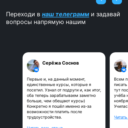
Благодаря тому, что мы
трудоустраиваем наших студентов
каждый день, у нас самая свежая
информация о потребностях рынка.
Серёжа Соснов
Первые и, на данный момент,
Всем п
единственные курсы, которые я
писать 
Карьерные консультанты с
посетил. Узнал от подруги и, как итог,
тут по
опытом более 3-х лет в
ИТ-
оба теперь зарабатываем заметно
учёба 
консалтинге и ИТ-рекрутинге
больше, чем обещают курсы)
ноября
Конкретно я пошёл именно из-за
Училас
С трудоустройством тебе поможет
возможности платить после
карьерный консультант, который
трудоустройства.
Читать
специализируется на ИТ-
Читать весь отзыв