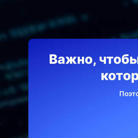
Важно, чтобы
кото
Созд
Поэт
при