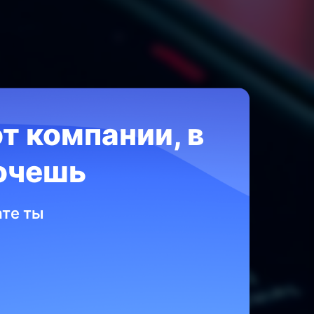
т компании, в
очешь
ьного
ате ты
уля: