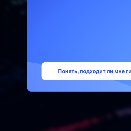
руковод
р
Час
Понять, подходит ли мне 