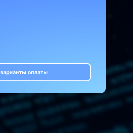
чинающих
ов
ания
 варианты оплаты