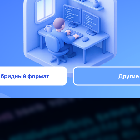
ство для на
азработчик
ть 1: с использованием программиров
гибридный формат
Другие