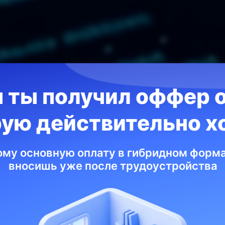
 ты получил оффер о
KATA ACADEMY
рую действительно х
ание мобил
ому основную оплату в гибридном форм
вносишь уже после трудоустройства
ложения с н