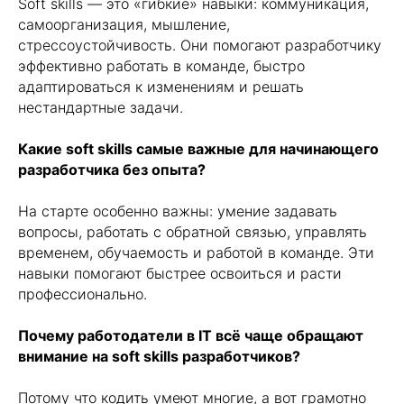
Soft skills — это «гибкие» навыки: коммуникация,
самоорганизация, мышление,
Подписаться
стрессоустойчивость. Они помогают разработчику
эффективно работать в команде, быстро
адаптироваться к изменениям и решать
нестандартные задачи.
Какие soft skills самые важные для начинающего
разработчика без опыта?
Главная
На старте особенно важны: умение задавать
Выпускники
вопросы, работать с обратной связью, управлять
Все курсы
временем, обучаемость и работой в команде. Эти
О компании
навыки помогают быстрее освоиться и расти
Блог
профессионально.
Контакты
Вопросы и ответы
Почему работодатели в IT всё чаще обращают
внимание на soft skills разработчиков?
Гибридная оплата
Java-разработчик
Потому что кодить умеют многие, а вот грамотно