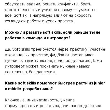
Фронтенд-разработчик
обсуждать задачи, решать конфликты, брать
Инженер по ручному
ответственность и учиться новому — умеют не
тестированию
все. Soft skills напрямую влияют на скорость
Go-разработчик
командной работы и успех проекта.
Оплата во время учебы
Java-разработчик
Можно ли развить soft skills, если раньше ты не
Фронтенд-разработчик
работал в команде и интроверт?
Инженер по ручному
Да. Soft skills тренируются через практику: участие
тестированию
в командных проектах, фидбэк от наставников,
Go-разработчик
публичные выступления, ведение диалогов. Даже
info@kata.academy
интроверт может прокачать нужные навыки
постепенно, без давления.
Какие soft skills помогают быстрее расти из junior
в middle-разработчика?
Документация
Ключевые: инициативность, умение
Политика конфиденциальности
формулировать и решать задачи, навык делиться