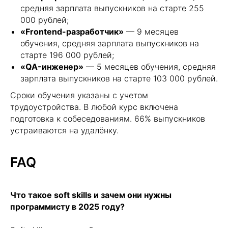
ИТ!
средняя зарплата выпускников на старте 255
Подпишись на нашу рассылку и
первым получай статьи по Java,
000 рублей;
JavaScript, Go и QA. Позволь себе
«Frontend-разработчик»
— 9 месяцев
быть экспертом!
обучения, средняя зарплата выпускников на
старте 196 000 рублей;
«QA-инженер»
— 5 месяцев обучения, средняя
зарплата выпускников на старте 103 000 рублей.
Сроки обучения указаны с учетом
+7
трудоустройства. В любой курс включена
подготовка к собеседованиям. 66% выпускников
устраиваются на удалёнку.
FAQ
Нажимая на кнопку, я соглашаюсь с
Политикой
конфиденциальности
и
офертой
Kata Academy
Что такое soft skills и зачем они нужны
Я согласен на
обработку
персональных данных
программисту в 2025 году?
Я согласен на
рассылку
электронных
сообщений