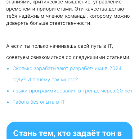
знаниями, критическое мышление, управление
Оферта
временем и приоритетами. Эти качества делают
О платформе
тебя надёжным членом команды, которому можно
доверять больше ответственности.
Сведения об образовательной
А если ты только начинаешь свой путь в IT,
организации
Информация о получении налогового
вычета за обучение
советуем ознакомиться со следующими статьями:
Рейтинг ИТ-компаний России
Сколько зарабатывают разработчики в 2024
© 2026 KATA Programming Academy
Реестровая запись Реестра российского
году? И почему так много?
ПО №26690 от 28.02.2025. Произведена
на основании поручения Министерства
Языки программирования в тренде через 20 лет
цифрового развития, связи и массовых
коммуникаций Российской Федерации
Работа без опыта в IT
от 28.02.2025 по протоколу заседания
экспертного совета от 14.02.2025 №96пр