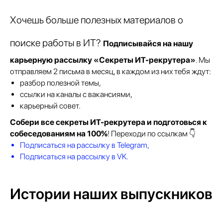
Хочешь больше полезных материалов о
поиске работы в ИТ?
Подписывайся на нашу
карьерную рассылку «Секреты ИТ-рекрутера»
. Мы
Стань тем, кто задаёт тон в
отправляем 2 письма в месяц, в каждом из них тебя ждут:
ИТ!
Подпишись на нашу рассылку и первым
разбор полезной темы,
получай статьи по Java, JavaScript, Go и
ссылки на каналы с вакансиями,
QA. Позволь себе быть экспертом!
карьерный совет.
Собери все секреты ИТ-рекрутера и подготовься к
собеседованиям на 100%
! Переходи по ссылкам 👇
Подписаться на рассылку в Telegram,
Подписаться на рассылку в VK.
+7
Истории наших выпускников