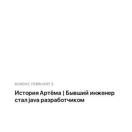
Нажимая на кнопку, я соглашаюсь с
Политикой
конфиденциальности
и
офертой
Kata Academy
Я согласен на
обработку
персональных данных
Я согласен на
рассылку
электронных сообщений
Подписаться
SUNDAY, FEBRUARY 2
История Артёма | Бывший инженер
стал java разработчиком
Главная
Выпускники
Все курсы
О компании