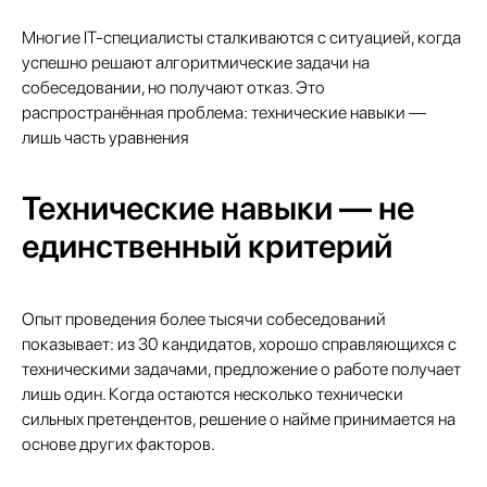
Многие IT-специалисты сталкиваются с ситуацией, когда
успешно решают алгоритмические задачи на
собеседовании, но получают отказ. Это
распространённая проблема: технические навыки —
IT-калькулятор зарплат
лишь часть уравнения
Узнай свою рыночную
зарплату за 1 минуту!
Технические навыки — не
единственный критерий
Опыт проведения более тысячи собеседований
показывает: из 30 кандидатов, хорошо справляющихся с
техническими задачами, предложение о работе получает
лишь один. Когда остаются несколько технически
Рассчитать доход
сильных претендентов, решение о найме принимается на
основе других факторов.