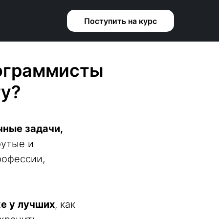
Поступить на курс
рограммисты
ту?
чные задачи,
рутые и
рофессии,
е у лучших
, как