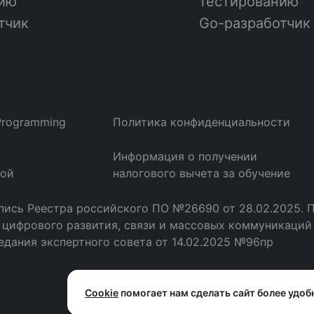
нию
тестированию
тчик
Go-разработчик
Programming
Политика конфиденциальности
Информация о получении
ной
налогового вычета за обучение
пись Реестра российского ПО №26690 от 28.02.2025. 
цифрового развития, связи и массовых коммуникаций
едания экспертного совета от 14.02.2025 №96пр
Cookie
помогает нам сделать сайт более удоб