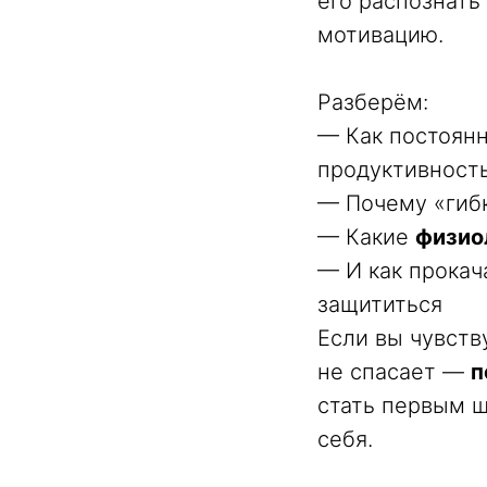
его распознать
мотивацию.
Разберём:
— Как постоян
продуктивност
— Почему «гиб
— Какие
физио
— И как прока
защититься
Если вы чувству
не спасает —
п
стать первым ш
себя.