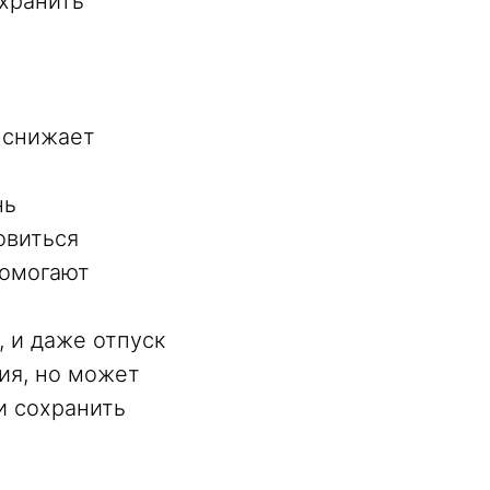
охранить
 снижает
нь
овиться
помогают
, и даже отпуск
пия, но может
и сохранить