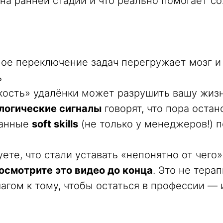
 на ранней стадии и что реально помогает с
ное переключение задач перегружает мозг и
ь
кость» удалёнки может разрушить вашу жиз
логические сигналы
говорят, что пора остан
чанные
soft skills
(не только у менеджеров!) 
ете, что стали уставать «непонятно от чего»
осмотрите это видео до конца
. Это не тера
агом к тому, чтобы остаться в профессии — 