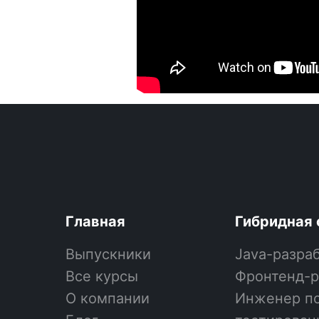
Главная
Гибридная 
Выпускники
Java-разра
Все курсы
Фронтенд-р
О компании
Инженер по