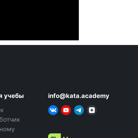
я учебы
info@kata.academy
ик
ботчик
чному