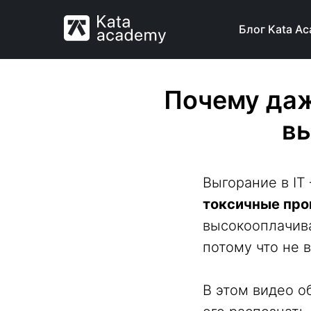
Блог Kata A
Почему даж
вы
Выгорание в IT
токсичные про
высокооплачива
потому что не 
В этом видео о