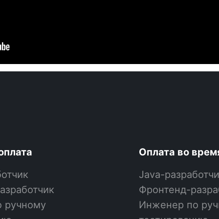
оплата
Оплата во врем
ботчик
Java-разработч
азработчик
Фронтенд-разра
 ручному
Инженер по ру