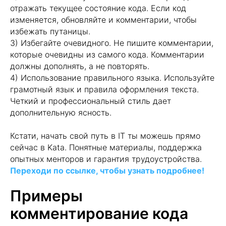
отражать текущее состояние кода. Если код
изменяется, обновляйте и комментарии, чтобы
избежать путаницы.
Нажимая на кнопку, я соглашаюсь с
Политикой
3) Избегайте очевидного. Не пишите комментарии,
конфиденциальности
и
офертой
Kata Academy
которые очевидны из самого кода. Комментарии
Я согласен на
обработку
персональных данных
должны дополнять, а не повторять.
4) Использование правильного языка. Используйте
Я согласен на
рассылку
электронных
грамотный язык и правила оформления текста.
сообщений
Четкий и профессиональный стиль дает
дополнительную ясность.
Подписаться
Кстати, начать свой путь в IT ты можешь прямо
сейчас в Kata. Понятные материалы, поддержка
опытных менторов и гарантия трудоустройства.
Переходи по ссылке, чтобы узнать подробнее!
Главная
Примеры
Выпускники
комментирование кода
Все курсы
О компании