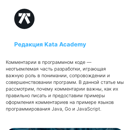
IT-калькулятор зарплат
Узнай свою рыночную
зарплату за 1 минуту!
Редакция Kata Academy
Комментарии в программном коде —
неотъемлемая часть разработки, играющая
важную роль в понимании, сопровождении и
совершенствовании программ. В данной статье мы
рассмотрим, почему комментарии важны, как их
правильно писать и предоставим примеры
Рассчитать доход
оформления комментариев на примере языков
программирования Java, Go и JavaScript.