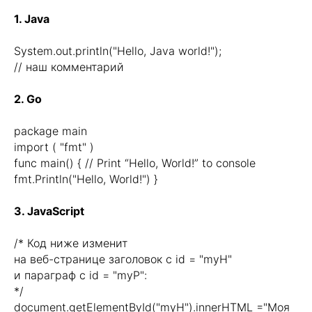
Блог
1. Java
Контакты
Вопросы и ответы
System.out.println("Hello, Java world!");
// наш комментарий
Гибридная оплата
Java-разработчик
2. Go
Фронтенд-разработчик
Инженер по ручному
package main
import ( "fmt" )
тестированию
func main() { // Print “Hello, World!” to console
Go-разработчик
Оплата во время учебы
fmt.Println("Hello, World!") }
Java-разработчик
3. JavaScript
Фронтенд-разработчик
Инженер по ручному
/* Код ниже изменит
тестированию
на веб-странице заголовок с id = "myH"
Go-разработчик
и параграф с id = "myP":
info@kata.academy
*/
document.getElementById("myH").innerHTML ="Моя