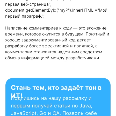
первая веб-страница";
document.getElementById("myP").innerHTML ="Мой
первый параграф.";
Документация
Написание комментариев к коду — это вложение
времени, которое окупится в будущем. Понятный и
Политика конфиденциальности
хорошо задокументированный код делает
Оферта
разработку более эффективной и приятной, а
О платформе
комментарии становятся надежным средством
обмена информацией между разработчиками.
Сведения об образовательной
организации
Информация о получении налогового
вычета за обучение
Рейтинг ИТ-компаний России
© 2026 KATA Programming Academy
Реестровая запись Реестра российского
ПО №26690 от 28.02.2025. Произведена
на основании поручения Министерства