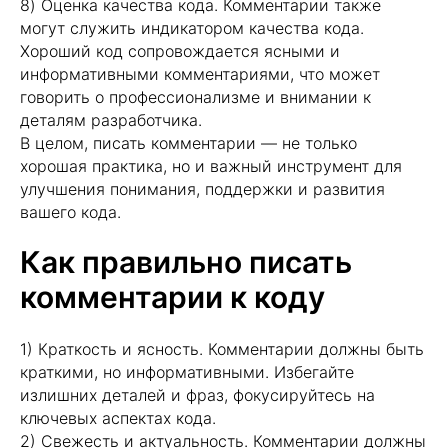
8) Оценка качества кода. Комментарии также
могут служить индикатором качества кода.
Хороший код сопровождается ясными и
информативными комментариями, что может
говорить о профессионализме и внимании к
деталям разработчика.
В целом, писать комментарии — не только
хорошая практика, но и важный инструмент для
Стань тем, кто задаёт тон в
улучшения понимания, поддержки и развития
ИТ!
Подпишись на нашу рассылку и
вашего кода.
первым получай статьи по Java,
JavaScript, Go и QA. Позволь себе
Как правильно писать
быть экспертом!
комментарии к коду
1) Краткость и ясность. Комментарии должны быть
краткими, но информативными. Избегайте
+7
излишних деталей и фраз, фокусируйтесь на
ключевых аспектах кода.
2) Свежесть и актуальность. Комментарии должны