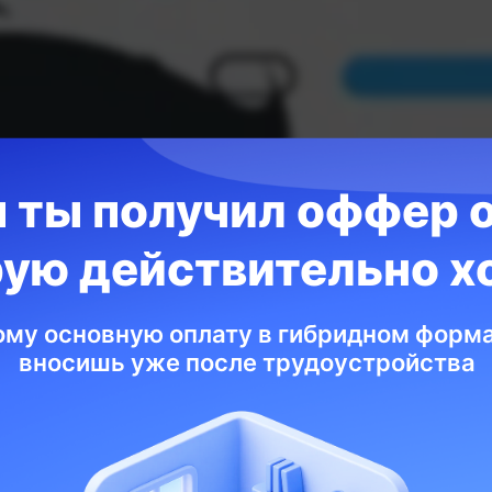
 ты получил оффер о
рую действительно х
собов улучши
ому основную оплату в гибридном форм
код
вносишь уже после трудоустройства