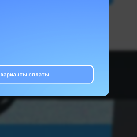
 сделать
ыло стыдно
вам стать
 варианты оплаты