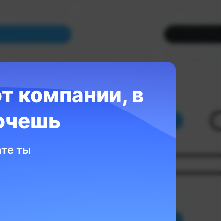
т компании, в
очешь
ть свой
ате ты