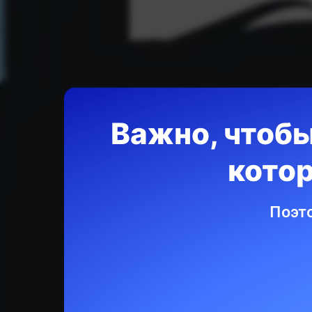
Важно, чтобы
кото
10 спо
Поэт