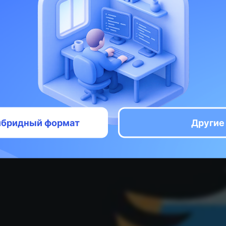
 мы расскажем о способах, как можно
лучше и чище. Чтобы в будущем не б
екущий код. Все эти способы помогут 
хорошим программистом.
Время чтения: 3 минуты
гибридный формат
Другие