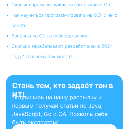
Политика конфиденциальности
Сколько времени нужно, чтобы выучить Go
Оферта
Как научиться программировать на GO: с чего
О платформе
начать
Вопросы по Go на собеседовании
Сколько зарабатывают разработчики в 2024
Сведения об образовательной
организации
Информация о получении налогового
году? И почему так много?
вычета за обучение
Рейтинг ИТ-компаний России
© 2026 KATA Programming Academy
Реестровая запись Реестра российского
ПО №26690 от 28.02.2025. Произведена
на основании поручения Министерства
цифрового развития, связи и массовых
коммуникаций Российской Федерации
от 28.02.2025 по протоколу заседания
экспертного совета от 14.02.2025 №96пр