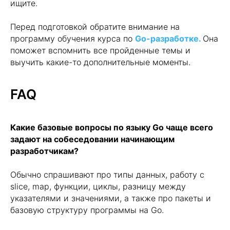
ищите.
Стань тем, кто задаёт тон в
ИТ!
Подпишись на нашу рассылку и
Перед подготовкой обратите внимание на
первым получай статьи по Java,
программу обучения курса по
Go-разработке.
Она
JavaScript, Go и QA. Позволь себе
поможет вспомнить все пройденные темы и
быть экспертом!
выучить какие-то дополнительные моменты.
FAQ
+7
Какие базовые вопросы по языку Go чаще всего
задают на собеседовании начинающим
разработчикам?
Обычно спрашивают про типы данных, работу с
slice, map, функции, циклы, разницу между
Нажимая на кнопку, я соглашаюсь с
Политикой
конфиденциальности
и
офертой
Kata Academy
указателями и значениями, а также про пакеты и
базовую структуру программы на Go.
Я согласен на
обработку
персональных данных