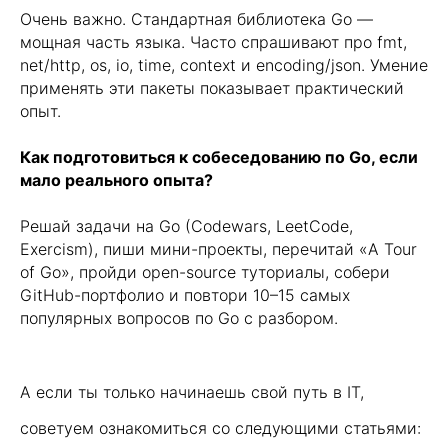
Java-разработчик
Очень важно. Стандартная библиотека Go —
Фронтенд-разработчик
мощная часть языка. Часто спрашивают про fmt,
net/http, os, io, time, context и encoding/json. Умение
Инженер по ручному
применять эти пакеты показывает практический
тестированию
опыт.
Go-разработчик
Оплата во время учебы
Как подготовиться к собеседованию по Go, если
Java-разработчик
мало реального опыта?
Фронтенд-разработчик
Инженер по ручному
Решай задачи на Go (Codewars, LeetCode,
тестированию
Exercism), пиши мини-проекты, перечитай «A Tour
Go-разработчик
of Go», пройди open-source туториалы, собери
info@kata.academy
GitHub-портфолио и повтори 10–15 самых
популярных вопросов по Go с разбором.
А если ты только начинаешь свой путь в IT,
советуем ознакомиться со следующими статьями:
Документация