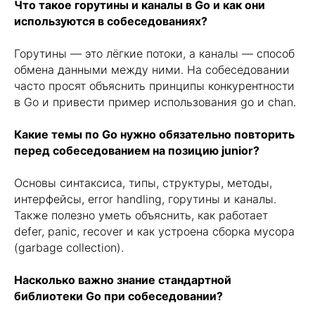
Что такое горутины и каналы в Go и как они
Я согласен на
рассылку
электронных
сообщений
используются в собеседованиях?
Подписаться
Горутины — это лёгкие потоки, а каналы — способ
обмена данными между ними. На собеседовании
часто просят объяснить принципы конкурентности
в Go и привести пример использования go и chan.
Какие темы по Go нужно обязательно повторить
перед собеседованием на позицию junior?
Главная
Основы синтаксиса, типы, структуры, методы,
Выпускники
интерфейсы, error handling, горутины и каналы.
Все курсы
Также полезно уметь объяснить, как работает
О компании
defer, panic, recover и как устроена сборка мусора
Блог
(garbage collection).
Контакты
Вопросы и ответы
Насколько важно знание стандартной
библиотеки Go при собеседовании?
Гибридная оплата