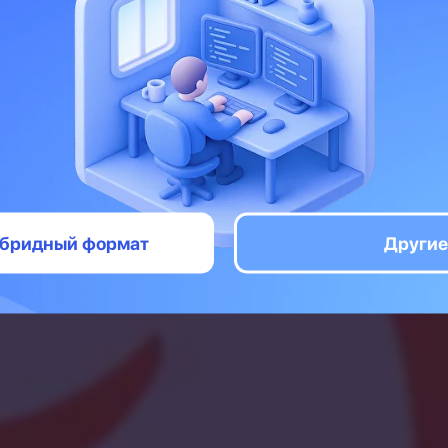
Pet-проектов и готов ворваться в мир IT. Н
ёт тот самый барьер, о котором многие го
ет работы». Кажется, будто попал в сам
cape room, где единственный выход закры
опыт работы». Но не переживай, из этой 
выходы, и мы расскажем о них.
гибридный формат
Другие
Время чтения: 3 минуты