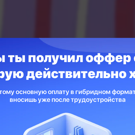
e room карьер
ы ты получил оффер 
ься из ловуш
орую действительно 
тому основную оплату в гибридном формат
та — нет раб
вносишь уже после трудоустройства
ько что окончил курсы программирования,