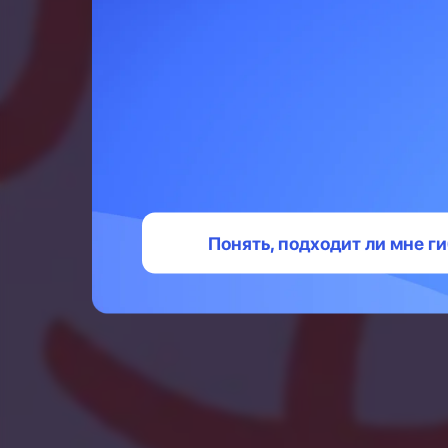
несколько 
тобой вста
опыта — н
квест — Es
«Требуется 
Понять, подходит ли мне 