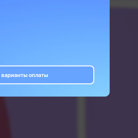
о тут перед
ворят: «Нет
ый сложный
т условием:
ловушки есть
 варианты оплаты