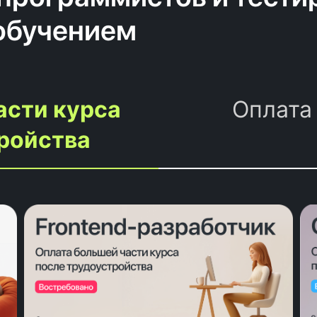
обучением
асти курса
Оплата
ройства