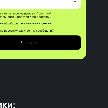
 кнопку, я соглашаюсь с
Политикой
иальности
и
офертой
Kata Academy
 на
обработку
персональных данных
 на
рассылку
электронных сообщений
Записаться
ики: