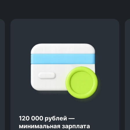
Мы даём гарантию трудоустройства
с доходом:
от 100 000 рублей после
курса по frontend-
разработке,
от 120 000 рублей — после
курсов по Java- или Go-
Многие выпускники получают
разработке.
офферы с более высокой
зарплатой, например, средняя
зарплата после курса по Java —
204 000 рублей.
120 000 рублей —
минимальная зарплата