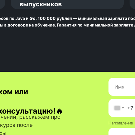
выпускников
сов по Java и Go. 100 000 рублей — минимальная зарплата пос
ы в договоре на обучение. Гарантия по минимальной зарплате
ком или
+7
консультацию!
🔥
чении, расскажем про
Направление
курса после
осы