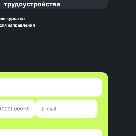
года
трудоустройства
ле курса по
 для направления