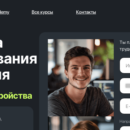
demy
Все курсы
Контакты
а
Ты п
труд
вания
ия
тройства
,
Напр