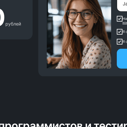
0
На
ко
рублей
Я 
Я 
 программистов и тест