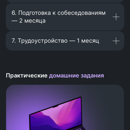
6. Подготовка к собеседованиям
— 2 месяца
7. Трудоустройство — 1 месяц
«Лукойл», «Россельхозбанк»,
«АльфаСтрахование», «Лига Цифровой
Практические
домашние задания
Экономики», «ДОМ.РФ», X5 Group,
«Транснефть – Технологии»,
«Совкомбанк», Bell Integrator, Amdocs,
Digital Sector, «Айтеко», «Аник Лаб»,
Halyk Bank, «ЕСМ-Консалтинг» и во
многих других.