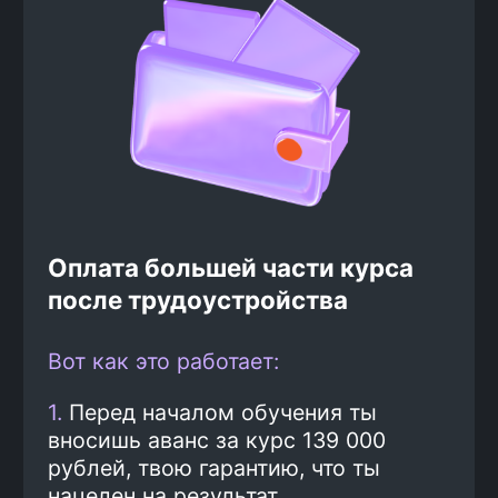
2
Вариант оплаты
Ты сам выбираешь, как тебе
удобнее платить: разовым
платежом — 139 000 рублей или
рассрочкой от банка. При
оплате обучения сразу
экономишь до 25%
3
Обучение и практика
Ты проходишь курс по
программе.
Смотреть
программу
Подготовка к
4
трудоустройству и поиск
работы
Наши карьерные консультанты
помогают тебе получить лучшие