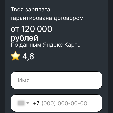
+7
Нажимая на кнопку, я соглашаюсь с
Политикой конфиденциальности
и
офертой
Kata Academy
Я согласен на
обработку
персональных
данных
Я согласен на
рассылку
электронных
сообщений
Записаться на обучение