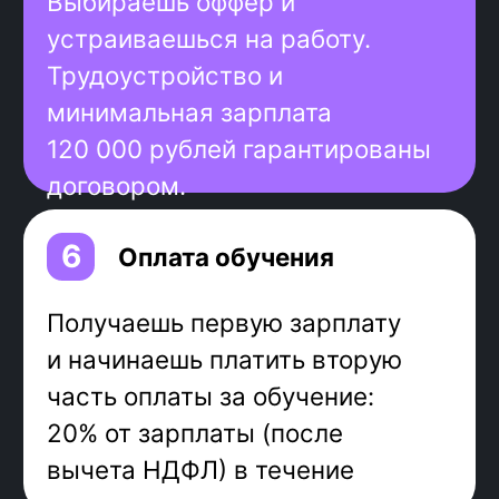
Ключевые навыки
Разработка и поддержка
современных Java-приложений
Работа с актуальными
технологиями и
фреймворками
Эффективная обработка
исключений и управление
ошибками в Java-приложениях
Интеграция различных API в
Java-проекты
Работа с базами данных
Упаковка и развёртывание Java-