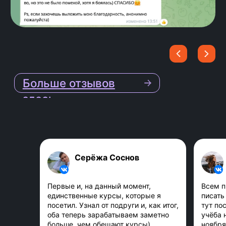
практике и получаешь
детальную обратную связь от
ментора.
4
Поддержка ментора
Еженедельные встречи с
ментором онлайн, чтобы задать
вопросы по обучению.
5
Ревью
Серёжа Соснов
Ментор проверяет, как ты
освоил материал на
Первые и, на данный момент,
Всем п
единственные курсы, которые я
писать 
индивидуальных и групповых
посетил. Узнал от подруги и, как итог,
тут по
созвонах.
оба теперь зарабатываем заметно
учёба 
больше, чем обещают курсы)
ноября