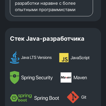
резюме
Создашь приложе
полезных привыч
Подготовишь веб-сервис, с помощью
планировать зад
которого пользователи смогут
выполнение. Нас
составить своё резюме
другими сервиса
самостоятельно или сгенерировать его
уведомлений.
через ИИ.
Хочешь стать Java-
разработчиком?
Начни прямо сейчас — оставь
заявку и получи консультацию по
обучению!