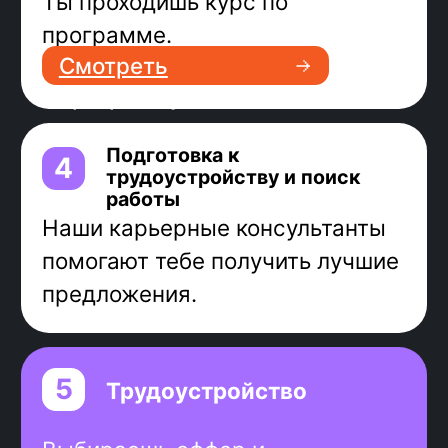
востребованный у
работодателей
сможешь выполнять задачи Java-
разработки наравне с более
опытными программистами
Стек Java-разработчика