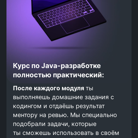
«Лукойл», «Россельхозбанк»,
«АльфаСтрахование», «Лига
Цифровой Экономики», «ДОМ.РФ»,
X5 Group, «Транснефть –
Технологии», «Совкомбанк», Bell
Integrator, Amdocs, Digital Sector,
«Айтеко», «Аник Лаб», Halyk Bank,
«ЕСМ-Консалтинг» и во многих
других.
За 6 лет мы обучили
и трудоустроили более
4500 человек
Выпускники работают в компаниях
федерального масштаба, уже на
старте их зарплата выше среднего
дохода джунов: по данным Getmach,
начинающие разработчики получают
в среднем 100 000 рублей. Мы
гарантируем нашим выпускникам
доход от 120 000 рублей, фактически