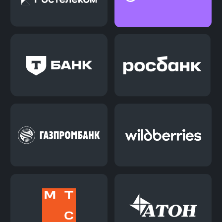
Подготовка
8
к трудоустройству
С поддержкой карьерного
консультанта ты составляешь
резюме, готовишь
самопрезентацию, тренируешь
ответы на возможные вопросы
работодателей, проходишь
тестовые собеседования.
9
Поиск работы
Ты отправляешь отклики на
вакансии сам или можешь
подключить нашего бота, который