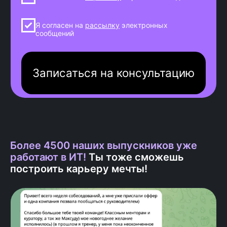
1
Старт потока!
Ты знакомишься с группой,
куратором и координатором на
общих созвонах.
2
Обучение
Изучаешь материалы на
Более 4500 наших выпускников уже
учебной платформе.
работают в ИТ!
Ты тоже сможешь
построить карьеру мечты!
3
Практика
Отрабатываешь навыки на