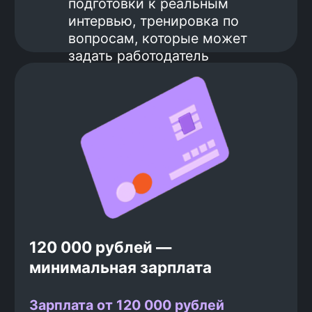
Оплата большей части курса
после трудоустройства
Вот как это работает:
1.
Перед началом обучения ты
вносишь аванс за курс 139 000
рублей, твою гарантию, что ты
нацелен на результат
2.
Завершаешь основную часть курса
и начинаешь готовиться к поиску
работы
3.
Ходишь на интервью, получаешь
оффер
4.
Устраиваешься на работу
5.
Получаешь зарплату и начинаешь
вносить вторую часть оплаты за
обучение. Оплата 20% от зарплаты
(после вычета НДФЛ) в течение 1 года