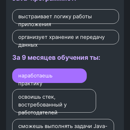
Курс по Java-разработке
полностью практический:
После каждого модуля
ты
выполняешь домашние задания с
кодингом и отдаёшь результат
ментору на ревью. Мы специально
подобрали задачи, которые
ты сможешь использовать в своём
портфолио.
Сайт для составления
Трекер пр