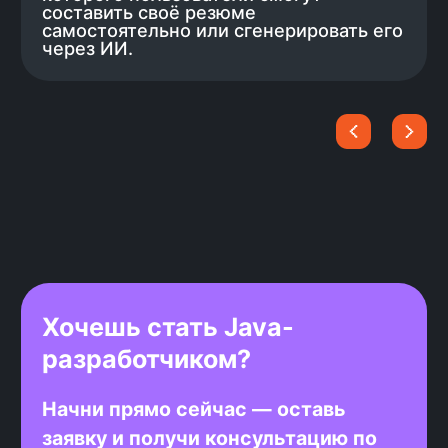
и научиться производить
правильное впечатление. Чтобы у
тебя было больше времени
на подготовку, мы разработали бота,
который будет отправлять отклики
на вакансии за тебя.
Учим только актуальному
стеку
Цель курса — трудоустройство, мы
составляем программу на основе
стека, востребованного у
работодателей в данный момент,
когда требования меняются — курс
обновляется. Ты учишь только
актуальный стек и не тратишь