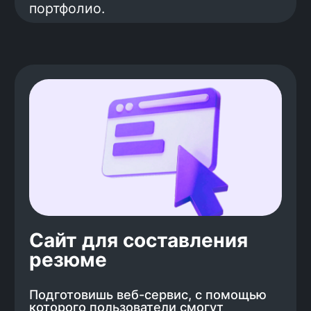
они зарабатывают больше — 204 000
рублей в среднем.
Готовим к поиску работы
Поиск работы — это навык, который
нужно развивать. Мы научим тебя
составлять резюме, рассказывать
о себе, отвечать на вопросы
работодателей. Перед настоящими
собеседованиями ты будешь
проходить тестовые, чтобы
почувствовать себя уверенно