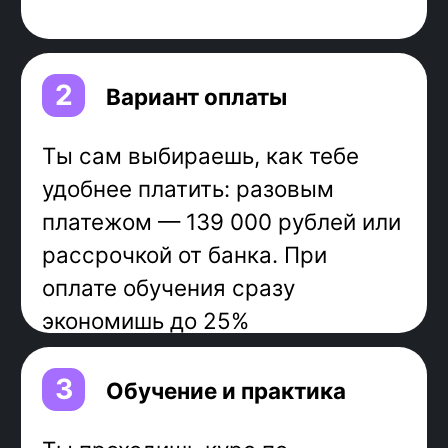
250 000 рублей
, по данным
Getmatch.
Java-программист:
выстраивает логику работы
приложения
организует хранение и передачу
данных
За 9 месяцев обучения ты:
наработаешь
практику
освоишь стек,