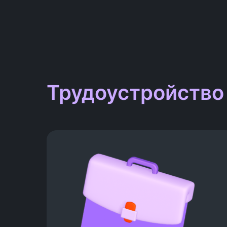
Трудоустройство
2 месяца — стандартный
срок поиска работы
8 собеседований и 2 оффера
— средний результат поиска
Сотни откликов на вакансии
отправляет наш бот, чтобы