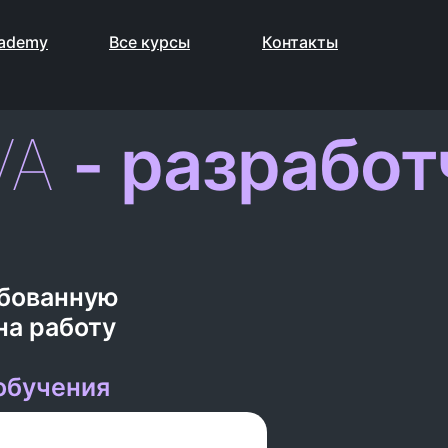
cademy
Все курсы
Контакты
VA
- разработ
ебованную
на работу
обучения