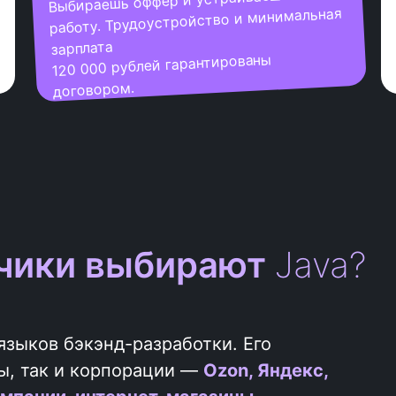
работу. Трудоустройство и минимальная
зарплата
120 000 рублей гарантированы
договором.
тчики выбирают
Java?
языков бэкэнд-разработки. Его
ы, так и корпорации —
Ozon, Яндекс,