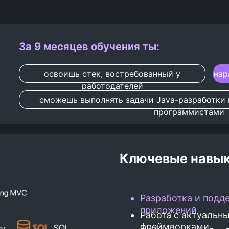
За 9 месяцев обучения ты:
освоишь стек, востребованный у
нар
работодателей
сможешь выполнять задачи Java-разработки 
программистами
Ключевые навы
Разработка и подд
приложений
Работа с актуальн
фреймворками