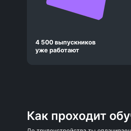
ускорить поиск и сэкономить
твоё время
Безлимитные тестовые
собеседования для подготовки к
реальным интервью, тренировка
4 500 выпускников
по вопросам, которые может
уже работают
задать работодатель
Как проходит об
До трудоустройства ты оплачиваеш