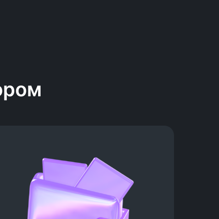
ором
Вот как это работает:
1.
Перед началом обучения ты
вносишь аванс за курс 139 000
рублей, твою гарантию, что ты
нацелен на результат
2.
Завершаешь основную часть курса
и начинаешь готовиться к поиску