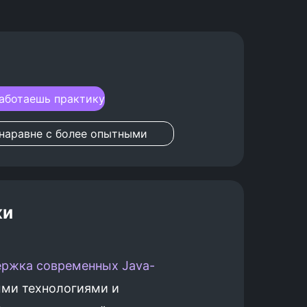
аботаешь практику
наравне с более опытными
ки
ержка современных Java-
ыми технологиями и