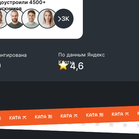
доустроили 4500+
ускников
По данным Яндекс
антирована
Карты
0
4,6