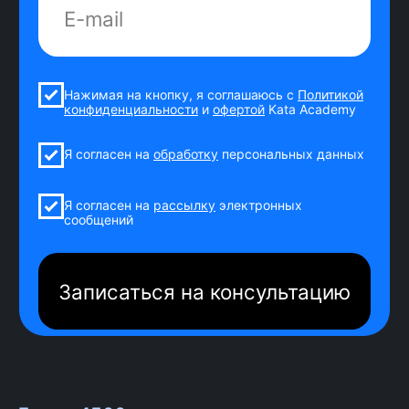
1
Старт потока!
Ты знакомишься с группой,
куратором и координатором на
общих созвонах.
2
Обучение
Смотришь уроки на учебной
платформе, изучаешь
дополнительные материалы: от
основ фронтенд-разработки до
уровня специалиста.