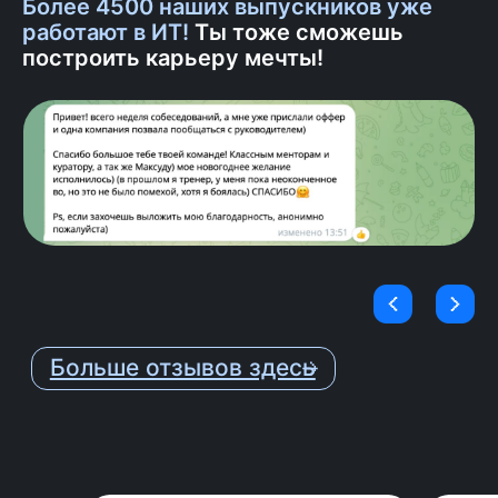
Более 4500 наших выпускников уже
3
работают в ИТ!
Ты тоже сможешь
Практика
построить карьеру мечты!
Отрабатываешь навыки на
практике и получаешь
детальную обратную связь от
ментора.
4
Поддержка ментора
Еженедельные встречи с
ментором онлайн, чтобы задать
вопросы по обучению.
5
Ревью