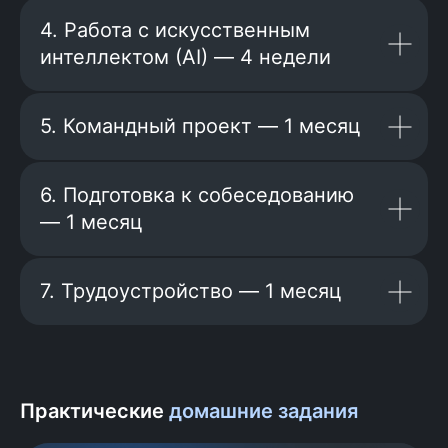
4. Работа с искусственным
интеллектом (AI) — 4 недели
5. Командный проект — 1 месяц
6. Подготовка к собеседованию
— 1 месяц
«АльфаСтрахование», «Здравсити»,
«Лига Цифровой Экономики»,
«Почтатех», «ПСБ Лаб», Kamaz Digital,
«Деловая среда», «24Н Софт», Think24,
7. Трудоустройство — 1 месяц
«Тензор», Nord Clan, «Мобильное
Электронное Образование», «Adgo»,
«SPIKS», Новая Энерджис», WorkPace,
«Кибертех» и многие другие.
Практические
домашние задания