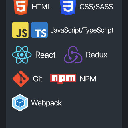
+7
Нажимая на кнопку, я соглашаюсь с
Политикой
конфиденциальности
и
офертой
Kata Academy
Я согласен на
обработку
персональных данных
Я согласен на
рассылку
электронных
сообщений
Записаться на консультацию