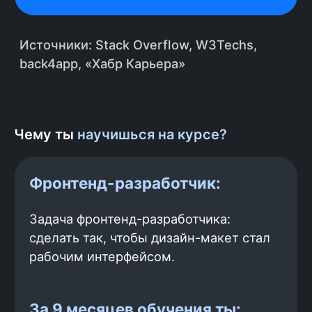
Онлайн-курс по
фронтенд
-
разработке полностью
практический:
После каждого модуля ты
выполняешь домашние задания с
кодингом и отдаёшь результат
ментору на ревью. Мы специально
подобрали задачи, которые ты
сможешь использовать в своём
Чему ты
научишься на курсе?
портфолио.
Проект для
Аналог Avi