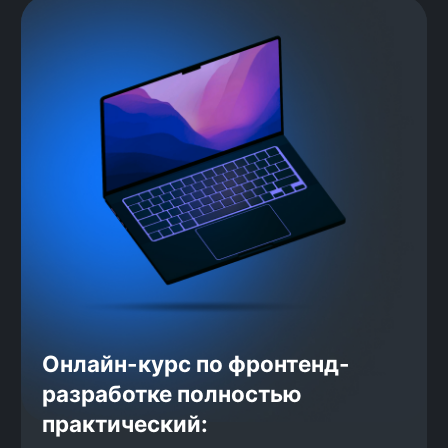
«АльфаСтрахование», «Здравсити», «Лига Цифровой Э
среда», «24Н Софт», Think24, «Тензор», Nord Clan, 
Энерджис», WorkPace, «Кибертех» и многие другие.
За 6 лет мы обучили
и трудоустроили более
4500 человек
Выпускники работают в компаниях
федерального масштаба, уже на
старте их зарплата выше среднего
дохода джунов: по данным «Хабр
Карьера», фронтенд-разработчики
грейда джуниор получают в
среднем 76 000 рублей. Мы
гарантируем нашим выпускникам
доход от 100 000 рублей,