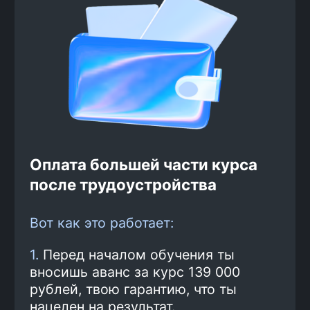
2
Вариант оплаты
Ты сам выбираешь, как тебе
удобнее платить: разовым
платежом — 139 000 рублей или
рассрочкой от банка. При
оплате обучения сразу
экономишь до 25%
3
Обучение и практика
Ты проходишь курс по
программе.
Смотреть
программу
Подготовка к
4
трудоустройству и поиск
работы
Наши карьерные консультанты
помогают тебе получить лучшие