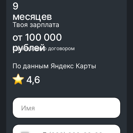
+7
Нажимая на кнопку, я соглашаюсь с
Политикой конфиденциальности
и
офертой
Kata Academy
Я согласен на
обработку
персональных
данных
Я согласен на
рассылку
электронных
сообщений
Записаться на обучение