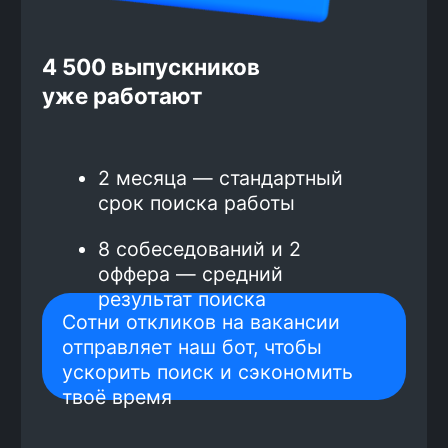
Зарплата от 100 000 рублей
гарантирована договором со школой,
многие выпускники получают
больше
Средний доход выпускников
курса по frontend-разработке
—
196 000 рублей.
Самые высокие зарплаты
предлагают в Москве и Санкт-
Петербурге, поэтому
трудоустройство только там.
66% выпускников работают
удалённо.