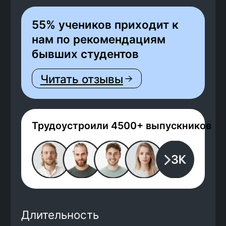
Трудоустроили 4500+ выпускников
Длительность
9
месяцев
Твоя зарплата
от 100 000
рублей
Гаранировано договором
По данным Яндекс Карты
4,6