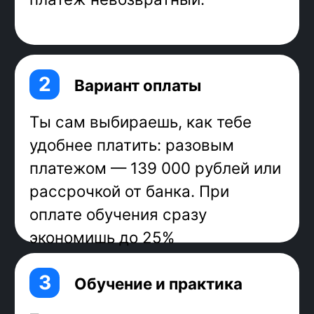
frontend. В России 20% всех
разработчиков программируют на
JavaScript.
Более 97% веб-приложений в мире
используют JavaScript в качестве
фронтенд-языка, в том числе
Google, YouTube, Facebook,
Amazon, eBay, Twitter, LinkedIn.
Frontend-разработчики на
JavaScript — востребованные
специалисты, которые могут влиять
на свою зарплату: развивать
навыки и получать больше. Многим
достаточно одного года, чтобы
повысить уровень, например с
джуна до мидла. На hh.ru 4500
вакансий.