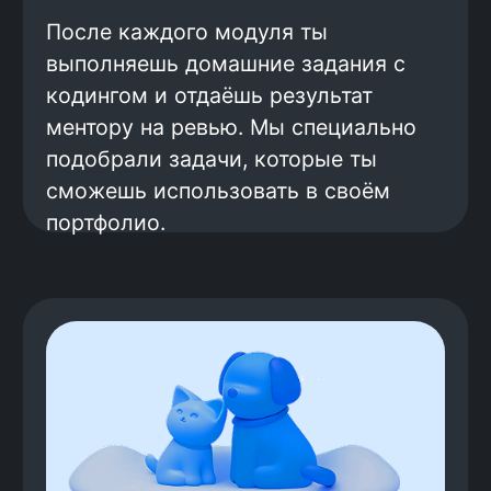
фактически они зарабатывают
больше: средний оффер — 196 000
рублей.
Готовим к поиску работы
Поиск работы — это навык, который
нужно развивать. Мы научим тебя
составлять резюме, рассказывать о
себе, отвечать на вопросы
работодателей. Перед настоящими
собеседованиями ты будешь
проходить тестовые, чтобы
почувствовать себя уверенно и
научиться производить правильное