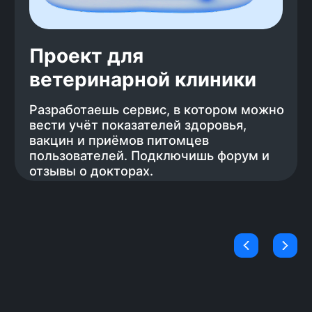
впечатление. Мы разработали бота,
который будет сам отправлять
отклики на вакансии, так у тебя
останется больше времени на
подготовку.
Учим только актуальному
стеку
Цель курса — трудоустройство, мы
составляем программу на основе
стека, востребованного у
работодателей в данный момент,
когда требования меняются — курс
обновляется. Ты учишь только
актуальный стек и не тратишь