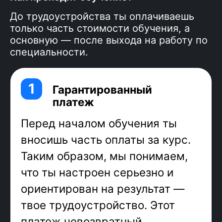
течение года.
До трудоустройства ты оплачиваешь
только часть стоимости обучения, а
основную — после выхода на работу по
специальности.
Фронтенд
— визуальная часть
проекта. Фронтенд-разработчик
переводит готовый дизайн-макет в
код, добавляет анимацию и
интерактив, адаптирует вёрстку
под размеры экранов, подключает к
серверу — идеальная профессия
для тех, кто хочет совместить
программирование и творчество!
JavaScript — самый популярный
язык программирования
, его
суперсила в универсальности:
можно писать как backend, так и