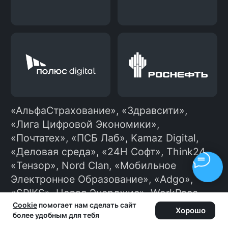
Ты отправляешь отклики на
вакансии сам или можешь
подключить нашего бота, который
будет делать это автоматически и
сэкономит тебе много времени.
Ходишь на собеседования,
получаешь офферы и выбираешь
лучший.
Устраиваешься
10
на работу
Начинаешь карьеру в ИТ!
Cookie
помогает нам сделать сайт
Хорошо
более удобным для тебя