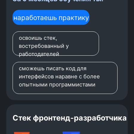
ветеринарной клиники
Создашь приложе
авиабилетов. Ре
Разработаешь сервис, в котором можно
для пользовател
вести учёт показателей здоровья,
билетов) и для а
вакцин и приёмов питомцев
данных).
пользователей. Подключишь форум и
отзывы о докторах.
Хочешь стать
фронтенд
-
разработчиком?
Начни прямо сейчас — оставь
заявку и получи консультацию по
обучению!