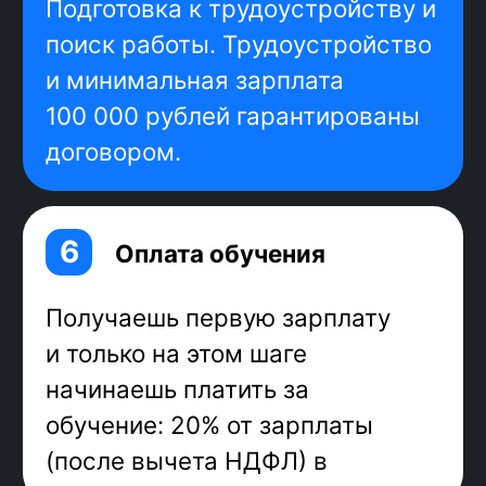
освоишь стек,
востребованный у
работодателей
сможешь писать код для
интерфейсов наравне с более
опытными программистами
Стек
фронтенд
-разработчика