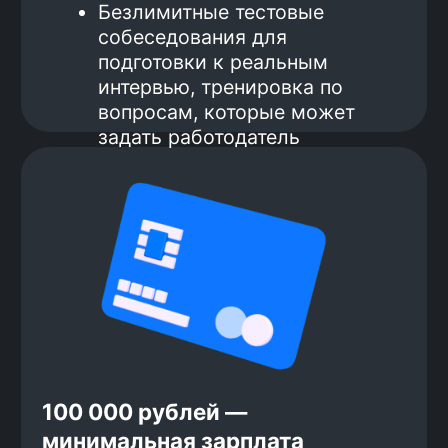
Оплата большей части курса
после трудоустройства
Вот как это работает:
1.
Перед началом обучения ты
вносишь аванс за курс 139 000
рублей, твою гарантию, что ты
нацелен на результат.
2.
Завершаешь основную часть курса
и начинаешь готовиться к поиску
работы.
3.
Ходишь на интервью, получаешь
оффер.
4.
Устраиваешься на работу.
5.
Получаешь зарплату и начинаешь
вносить вторую часть оплаты за
обучение. Оплата 20% от зарплаты
(после вычета НДФЛ) в течение 1
года.