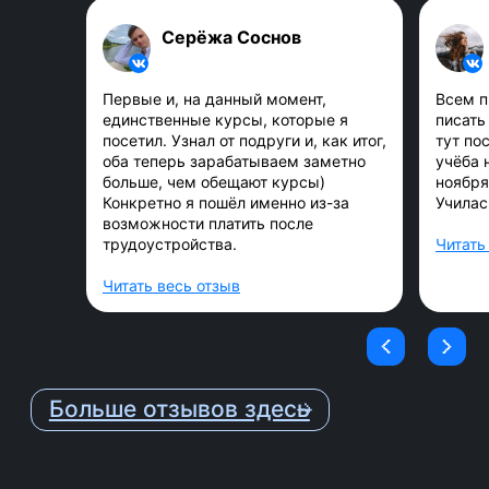
Ментор проверяет, как ты
освоил материал на
Серёжа Соснов
индивидуальных и групповых
созвонах.
Первые и, на данный момент,
Всем п
единственные курсы, которые я
писать 
посетил. Узнал от подруги и, как итог,
тут по
6
оба теперь зарабатываем заметно
учёба 
Комьюнити
больше, чем обещают курсы)
ноября
Конкретно я пошёл именно из-за
Училас
возможности платить после
Обучение в группе, поддержка,
трудоустройства.
Читать
общение — ты не будешь один.
Читать весь отзыв
7
Стажировка
В финале курса ты
пройдёшь
проектную стажировку с
группой под руководством