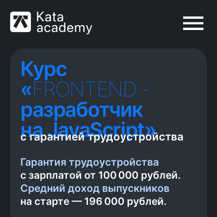
Курс
«
FRONTEND -
разработчик
на JavaScript»
с гарантией трудоустройства
Гарантия трудоустройства
с зарплатой от 100 000 рублей.
Средний доход выпускников
на старте — 196 000 рублей.
55% учеников приходит к
нам по рекомендациям
бывших студентов
Читать отзывы