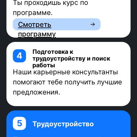
Средний доход фронтенд-
разработчиков всех грейдов —
196 000 рублей
Источники: Stack Overflow, W3Techs,
back4app, «Хабр Карьера»
Фронтенд
-разработчик:
Задача фронтенд-разработчика:
сделать так, чтобы дизайн-макет стал
рабочим интерфейсом.
За 9 месяцев обучения ты:
наработаешь практику