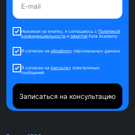
1
Старт потока!
Ты знакомишься с группой,
куратором и координатором на
общих созвонах.
2
Обучение
Смотришь уроки на учебной
платформе, изучаешь
дополнительные материалы: от
основ фронтенд-разработки до
уровня специалиста.