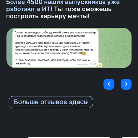
Более 4500 наших выпускников уже
3
работают в ИТ!
Ты тоже сможешь
Практика
построить карьеру мечты!
Отрабатываешь навыки на
практике и получаешь
детальную обратную связь от
ментора.
4
Поддержка ментора
Еженедельные встречи с
ментором онлайн, чтобы задать
вопросы по обучению.
5
Ревью