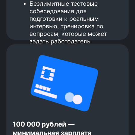
Оплата большей части курса
после трудоустройства
Вот как это работает:
1.
Перед началом обучения ты
вносишь аванс за курс 139 000
рублей, твою гарантию, что ты
нацелен на результат.
2.
Завершаешь основную часть курса
и начинаешь готовиться к поиску
работы.
3.
Ходишь на интервью, получаешь
оффер.
4.
Устраиваешься на работу.
5.
Получаешь зарплату и начинаешь
вносить вторую часть оплаты за
обучение. Оплата 20% от зарплаты
(после вычета НДФЛ) в течение 1
года.