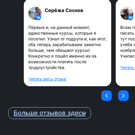
Ментор проверяет, как ты
освоил материал на
Серёжа Соснов
индивидуальных и групповых
созвонах.
Первые и, на данный момент,
Всем п
единственные курсы, которые я
писать 
посетил. Узнал от подруги и, как итог,
тут по
6
оба теперь зарабатываем заметно
учёба 
Комьюнити
больше, чем обещают курсы)
ноября
Конкретно я пошёл именно из-за
Училас
возможности платить после
Обучение в группе, поддержка,
трудоустройства.
Читать
общение — ты не будешь один.
Читать весь отзыв
7
Стажировка
В финале курса ты
пройдёшь
проектную стажировку с
группой под руководством