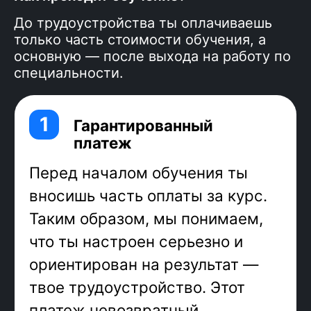
течение года.
До трудоустройства ты оплачиваешь
только часть стоимости обучения, а
основную — после выхода на работу по
специальности.
Фронтенд
— визуальная часть
проекта. Фронтенд-разработчик
переводит готовый дизайн-макет в
код, добавляет анимацию и
интерактив, адаптирует вёрстку
под размеры экранов, подключает к
серверу — идеальная профессия
для тех, кто хочет совместить
программирование и творчество!
JavaScript — самый популярный
язык программирования
, его
суперсила в универсальности:
можно писать как backend, так и