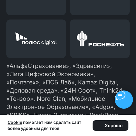
Ты отправляешь отклики на
вакансии сам или можешь
подключить нашего бота, который
будет делать это автоматически и
сэкономит тебе много времени.
Ходишь на собеседования,
получаешь офферы и выбираешь
лучший.
Устраиваешься
10
на работу
Начинаешь карьеру в ИТ!
Cookie
помогает нам сделать сайт
Хорошо
более удобным для тебя