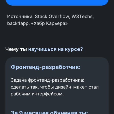
Онлайн-курс по
фронтенд
-
разработке полностью
практический:
После каждого модуля ты
выполняешь домашние задания с
кодингом и отдаёшь результат
ментору на ревью. Мы специально
подобрали задачи, которые ты
сможешь использовать в своём
Чему ты
научишься на курсе?
портфолио.
Проект для
Аналог Avi