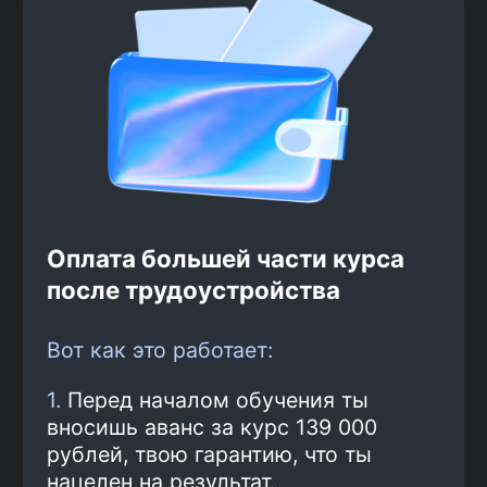
2
Вариант оплаты
Ты сам выбираешь, как тебе
удобнее платить: разовым
платежом — 139 000 рублей или
рассрочкой от банка. При
оплате обучения сразу
экономишь до 25%
3
Обучение и практика
Ты проходишь курс по
программе.
Смотреть
программу
Подготовка к
4
трудоустройству и поиск
работы
Наши карьерные консультанты
помогают тебе получить лучшие