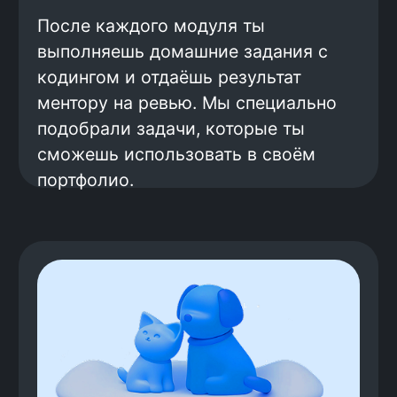
фактически они зарабатывают
больше: средний оффер — 196 000
рублей.
Готовим к поиску работы
Поиск работы — это навык, который
нужно развивать. Мы научим тебя
составлять резюме, рассказывать о
себе, отвечать на вопросы
работодателей. Перед настоящими
собеседованиями ты будешь
проходить тестовые, чтобы
почувствовать себя уверенно и
научиться производить правильное