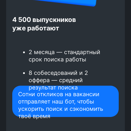
Зарплата от 100 000 рублей
гарантирована договором со школой,
многие выпускники получают
больше
Средний доход выпускников
курса по frontend-разработке
—
196 000 рублей.
Самые высокие зарплаты
предлагают в Москве и Санкт-
Петербурге, поэтому
трудоустройство только там.
66% выпускников работают
удалённо.