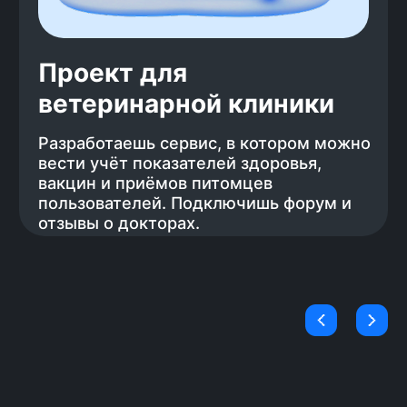
впечатление. Мы разработали бота,
который будет сам отправлять
отклики на вакансии, так у тебя
останется больше времени на
подготовку.
Учим только актуальному
стеку
Цель курса — трудоустройство, мы
составляем программу на основе
стека, востребованного у
работодателей в данный момент,
когда требования меняются — курс
обновляется. Ты учишь только
актуальный стек и не тратишь