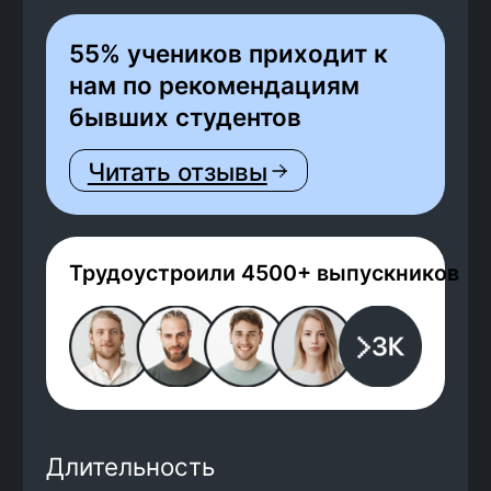
Трудоустроили 4500+ выпускников
Длительность
9
месяцев
Твоя зарплата
от 100 000
рублей
Гаранировано договором
По данным Яндекс Карты
4,6