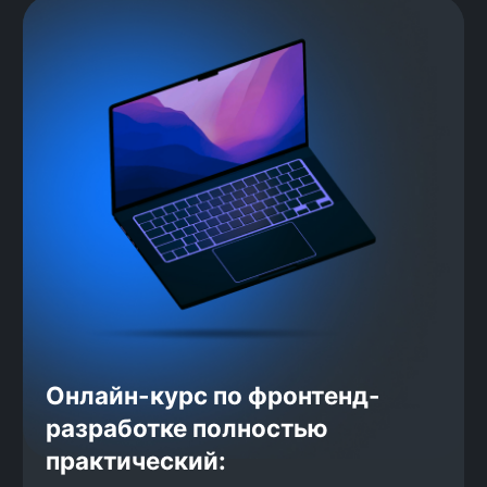
«АльфаСтрахование», «Здравсити», «Лига Цифровой Э
среда», «24Н Софт», Think24, «Тензор», Nord Clan, 
Энерджис», WorkPace, «Кибертех» и многие другие.
За 6 лет мы обучили
и трудоустроили более
4500 человек
Выпускники работают в компаниях
федерального масштаба, уже на
старте их зарплата выше среднего
дохода джунов: по данным «Хабр
Карьера», фронтенд-разработчики
грейда джуниор получают в
среднем 76 000 рублей. Мы
гарантируем нашим выпускникам
доход от 100 000 рублей,