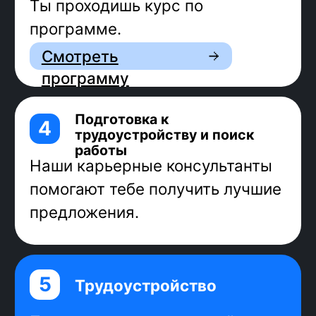
Средний доход фронтенд-
разработчиков всех грейдов —
196 000 рублей
Источники: Stack Overflow, W3Techs,
back4app, «Хабр Карьера»
Фронтенд
-разработчик:
Задача фронтенд-разработчика:
сделать так, чтобы дизайн-макет стал
рабочим интерфейсом.
За 9 месяцев обучения ты:
наработаешь практику