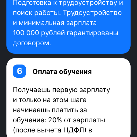
освоишь стек,
востребованный у
работодателей
сможешь писать код для
интерфейсов наравне с более
опытными программистами
Стек
фронтенд
-разработчика