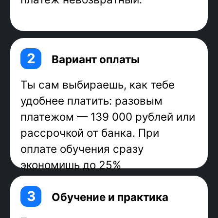
frontend. В России 20% всех
разработчиков программируют на
JavaScript.
Более 97% веб-приложений в мире
используют JavaScript в качестве
фронтенд-языка, в том числе
Google, YouTube, Facebook,
Amazon, eBay, Twitter, LinkedIn.
Frontend-разработчики на
JavaScript — востребованные
специалисты, которые могут влиять
на свою зарплату: развивать
навыки и получать больше. Многим
достаточно одного года, чтобы
повысить уровень, например с
джуна до мидла. На hh.ru 4500
вакансий.