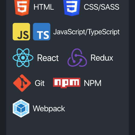
+7
Нажимая на кнопку, я соглашаюсь с
Политикой
конфиденциальности
и
офертой
Kata Academy
Я согласен на
обработку
персональных данных
Я согласен на
рассылку
электронных
сообщений
Записаться на консультацию