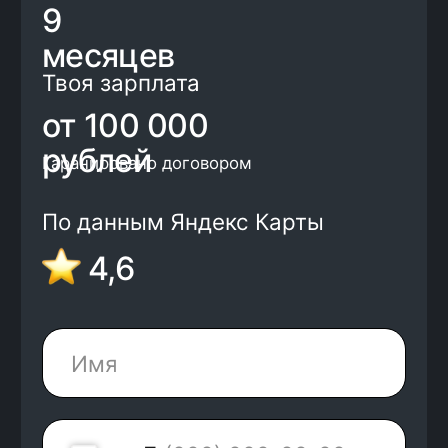
+7
Нажимая на кнопку, я соглашаюсь с
Политикой конфиденциальности
и
офертой
Kata Academy
Я согласен на
обработку
персональных
данных
Я согласен на
рассылку
электронных
сообщений
Записаться на обучение