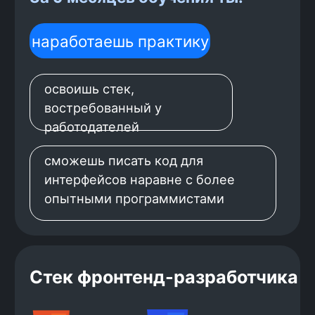
ветеринарной клиники
Создашь приложе
авиабилетов. Ре
Разработаешь сервис, в котором можно
для пользовател
вести учёт показателей здоровья,
билетов) и для а
вакцин и приёмов питомцев
данных).
пользователей. Подключишь форум и
отзывы о докторах.
Хочешь стать
фронтенд
-
разработчиком?
Начни прямо сейчас — оставь
заявку и получи консультацию по
обучению!