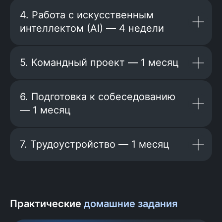
4. Работа с искусственным
интеллектом (AI) — 4 недели
5. Командный проект — 1 месяц
6. Подготовка к собеседованию
— 1 месяц
«АльфаСтрахование», «Здравсити»,
«Лига Цифровой Экономики»,
«Почтатех», «ПСБ Лаб», Kamaz Digital,
«Деловая среда», «24Н Софт», Think24,
7. Трудоустройство — 1 месяц
«Тензор», Nord Clan, «Мобильное
Электронное Образование», «Adgo»,
«SPIKS», Новая Энерджис», WorkPace,
«Кибертех» и многие другие.
Практические
домашние задания