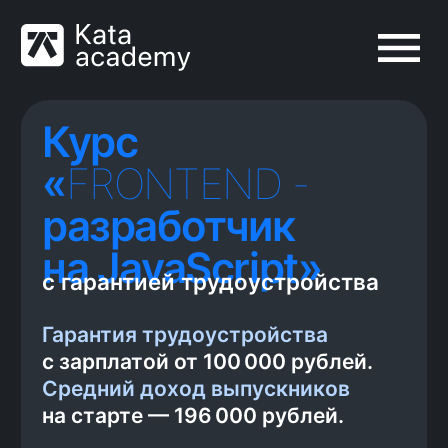
Курс
«
FRONTEND -
разработчик
на JavaScript»
с гарантией трудоустройства
Гарантия трудоустройства
с зарплатой от 100 000 рублей.
Средний доход выпускников
на старте — 196 000 рублей.
55% учеников приходит к
нам по рекомендациям
бывших студентов
Читать отзывы