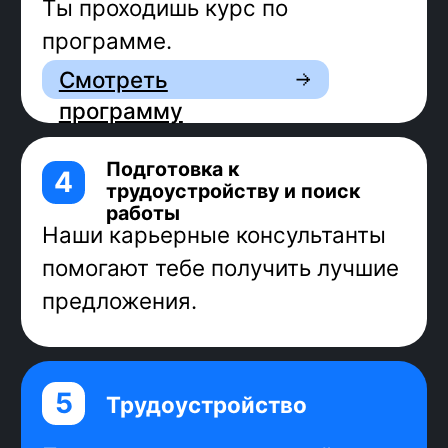
Средний доход фронтенд-
разработчиков всех грейдов —
196 000 рублей
Источники: Stack Overflow, W3Techs,
back4app, «Хабр Карьера»
Фронтенд
-разработчик:
Задача фронтенд-разработчика:
сделать так, чтобы дизайн-макет стал
рабочим интерфейсом.
За 9 месяцев обучения ты:
наработаешь практику