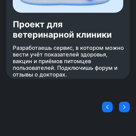
впечатление. Мы разработали бота,
который будет сам отправлять
отклики на вакансии, так у тебя
останется больше времени на
подготовку.
Учим только актуальному
стеку
Цель курса — трудоустройство, мы
составляем программу на основе
стека, востребованного у
работодателей в данный момент,
когда требования меняются — курс
обновляется. Ты учишь только
актуальный стек и не тратишь