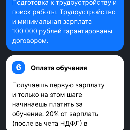
освоишь стек,
востребованный у
работодателей
сможешь писать код для
интерфейсов наравне с более
опытными программистами
Стек
фронтенд
-разработчика