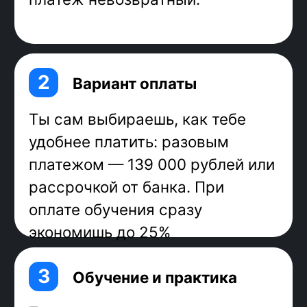
20% всех разработчиков
программируют на JavaScript.
Более 97% веб-приложений в мире
используют JavaScript в качестве
фронтенд-языка, в том числе
Google,
YouTube, Facebook, Amazon, eBay,
Twitter, LinkedIn.
Frontend-разработчики на
JavaScript — востребованные
специалисты, которые могут влиять
на свою зарплату: развивать
навыки и получать больше. Многим
достаточно одного года, чтобы
повысить уровень, например с
джуна до мидла. На hh.ru 4500
вакансий.