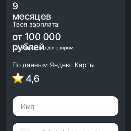
+7
Нажимая на кнопку, я соглашаюсь с
Политикой конфиденциальности
и
офертой
Kata Academy
Я согласен на
обработку
персональных
данных
Я согласен на
рассылку
электронных
сообщений
Записаться на обучение