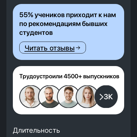
Трудоустроили 4500+ выпускников
Длительность
9
месяцев
Твоя зарплата
от 100 000
рублей
Гаранировано договором
По данным Яндекс Карты
4,6