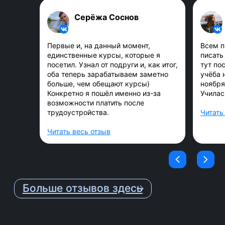
освоил материал на
индивидуальных и групповых
Серёжа Соснов
созвонах.
Первые и, на данный момент,
Всем п
единственные курсы, которые я
писать 
6
посетил. Узнал от подруги и, как итог,
тут по
Комьюнити
оба теперь зарабатываем заметно
учёба 
больше, чем обещают курсы)
ноября
Конкретно я пошёл именно из-за
Училас
Обучение в группе, поддержка,
возможности платить после
общение — ты не будешь один.
трудоустройства.
Читать
Читать весь отзыв
7
Стажировка
В финале курса ты
пройдёшь
проектную стажировку с
группой под руководством
тимлида
, используешь все