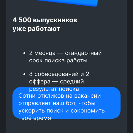
Зарплата от 100 000 рублей
гарантирована договором со школой,
многие выпускники получают
больше
Средний доход выпускников
курса по frontend-разработке
—
196 000 рублей.
Самые высокие зарплаты
предлагают в Москве и Санкт-
Петербурге, поэтому
трудоустройство только там.
66% выпускников работают
удалённо.