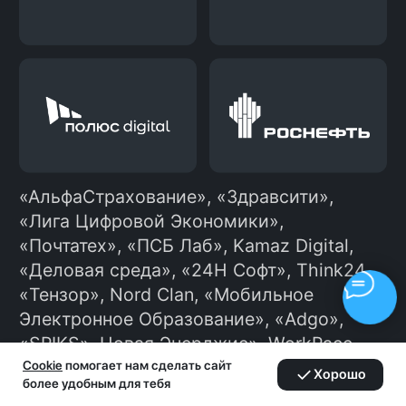
Ты отправляешь отклики на
вакансии сам или можешь
подключить нашего бота, который
будет делать это автоматически и
сэкономит тебе много времени.
Ходишь на собеседования,
получаешь офферы и выбираешь
лучший.
Устраиваешься
10
на работу
Начинаешь карьеру в ИТ!
Cookie
помогает нам сделать сайт
Хорошо
более удобным для тебя