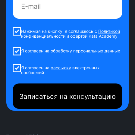
1
Старт потока!
Ты знакомишься с группой,
куратором и координатором на
общих созвонах.
2
Обучение
Смотришь уроки на учебной
платформе, изучаешь
дополнительные материалы: от
основ фронтенд-разработки до
уровня специалиста.