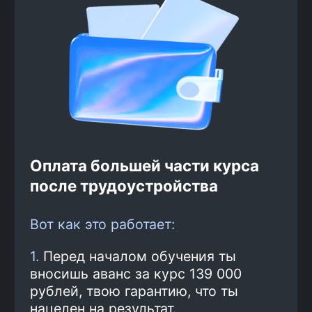
2
Вариант оплаты
Ты сам выбираешь, как тебе
удобнее платить: разовым
платежом — 139 000 рублей или
рассрочкой от банка. При
оплате обучения сразу
экономишь до 25%
3
Обучение и практика
Ты проходишь курс по
программе.
Смотреть
программу
Подготовка к
4
трудоустройству и поиск
работы
Наши карьерные консультанты
помогают тебе получить лучшие