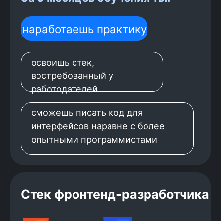
ветеринарной клиники
Создашь приложе
авиабилетов. Ре
Разработаешь сервис, в котором можно
для пользовател
вести учёт показателей здоровья,
билетов) и для а
вакцин и приёмов питомцев
данных).
пользователей. Подключишь форум и
отзывы о докторах.
Хочешь стать
фронтенд
-
разработчиком?
Начни прямо сейчас — оставь
заявку и получи консультацию по
обучению!