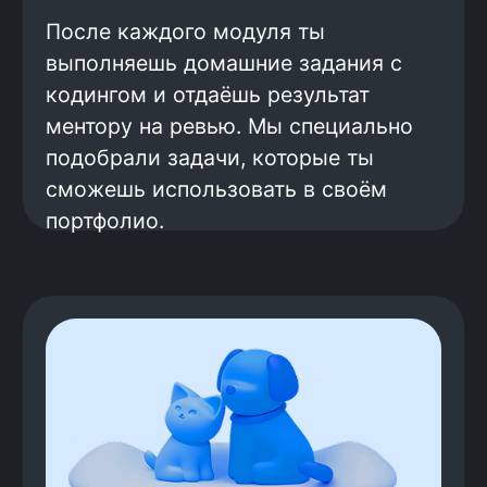
фактически они зарабатывают
больше: средний оффер — 196 000
рублей.
Готовим к поиску работы
Поиск работы — это навык, который
нужно развивать. Мы научим тебя
составлять резюме, рассказывать о
себе, отвечать на вопросы
работодателей. Перед настоящими
собеседованиями ты будешь
проходить тестовые, чтобы
почувствовать себя уверенно и
научиться производить правильное