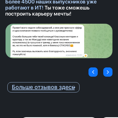
Более 4500 наших выпускников уже
3
Практика
работают в ИТ!
Ты тоже сможешь
построить карьеру мечты!
Отрабатываешь навыки на
практике и получаешь
детальную обратную связь от
ментора.
4
Поддержка ментора
Еженедельные встречи с
ментором онлайн, чтобы задать
вопросы по обучению.
5
Ревью
Ментор проверяет, как ты