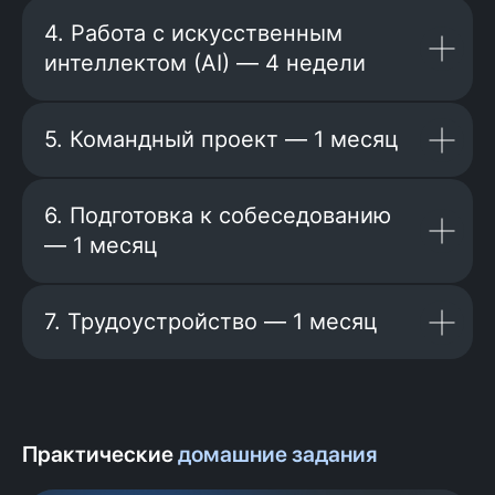
4. Работа с искусственным
интеллектом (AI) — 4 недели
5. Командный проект — 1 месяц
6. Подготовка к собеседованию
— 1 месяц
«АльфаСтрахование», «Здравсити»,
«Лига Цифровой Экономики»,
«Почтатех», «ПСБ Лаб», Kamaz Digital,
«Деловая среда», «24Н Софт», Think24,
7. Трудоустройство — 1 месяц
«Тензор», Nord Clan, «Мобильное
Электронное Образование», «Adgo»,
«SPIKS», Новая Энерджис», WorkPace,
«Кибертех» и многие другие.
Практические
домашние задания