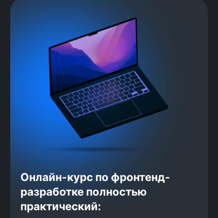
«АльфаСтрахование», «Здравсити», «Лига Цифровой Э
среда», «24Н Софт», Think24, «Тензор», Nord Clan, 
Энерджис», WorkPace, «Кибертех» и многие другие.
За 6 лет мы обучили
и трудоустроили более
4500 человек
Выпускники работают в компаниях
федерального масштаба, уже на
старте их зарплата выше среднего
дохода джунов: по данным «Хабр
Карьера», фронтенд-разработчики
грейда джуниор получают в
среднем 76 000 рублей. Мы
гарантируем нашим выпускникам
доход от 100 000 рублей,