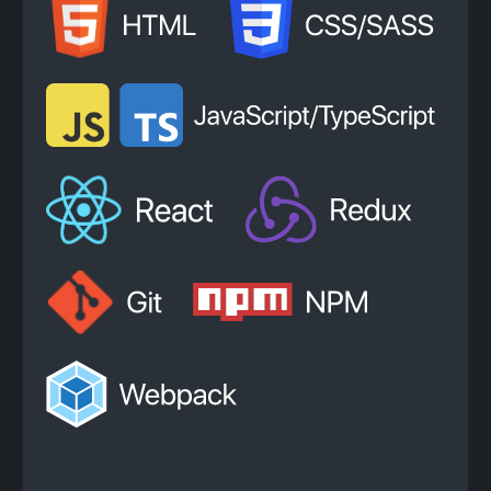
+7
Нажимая на кнопку, я соглашаюсь с
Политикой
конфиденциальности
и
офертой
Kata Academy
Я согласен на
обработку
персональных данных
Я согласен на
рассылку
электронных
сообщений
Записаться на консультацию