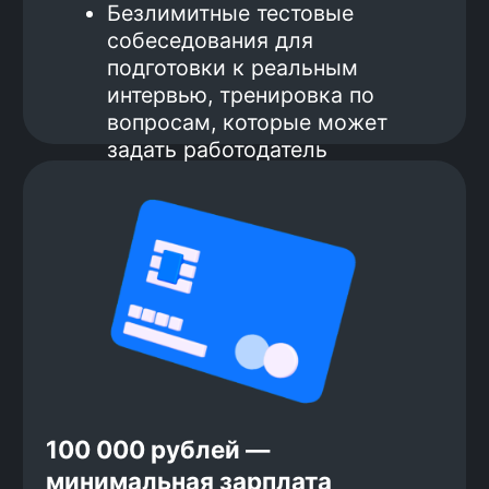
Оплата большей части курса
после трудоустройства
Вот как это работает:
1.
Перед началом обучения ты
вносишь аванс за курс 139 000
рублей, твою гарантию, что ты
нацелен на результат.
2.
Завершаешь основную часть курса
и начинаешь готовиться к поиску
работы.
3.
Ходишь на интервью, получаешь
оффер.
4.
Устраиваешься на работу.
5.
Получаешь зарплату и начинаешь
вносить вторую часть оплаты за
обучение. Оплата 20% от зарплаты
(после вычета НДФЛ) в течение 1
года.