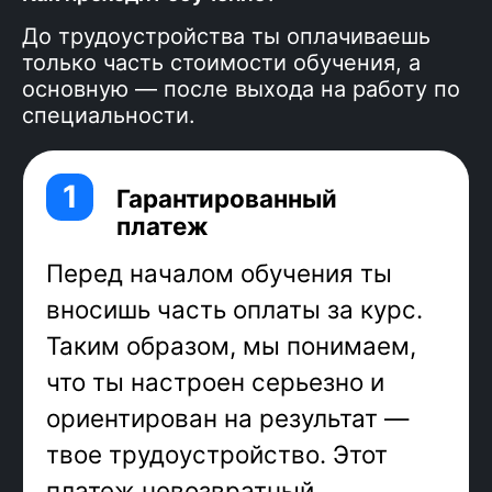
течение года.
До трудоустройства ты оплачиваешь
только часть стоимости обучения, а
основную — после выхода на работу по
специальности.
Фронтенд
— визуальная часть
проекта. Фронтенд-разработчик
переводит готовый дизайн-макет в
код, добавляет анимацию и
интерактив, адаптирует вёрстку
под размеры экранов, подключает к
серверу — идеальная профессия
для тех, кто хочет совместить
программирование и творчество!
JavaScript — самый популярный язык
, его суперсила в
программирования
универсальности: можно писать как
backend, так и frontend. В России