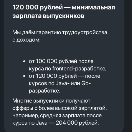
Запишись на бесплатную
консультацию!
🔥
+7
Направление
Нажимая на кнопку, я соглашаюсь с
Политикой конфиденциальности
и
офертой
Kata Academy
Я согласен на
обработку
персональных
данных
Я согласен на
рассылку
электронных
сообщений