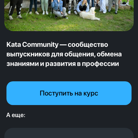
Безлимитные консультации
до тех пор, пока не получишь
работу
Мы на связи ровно столько, сколько тебе
необходимо для успешного
трудоустройства
Узнать больше
Главная
А еще:
Выпускники
Все курсы
О компании