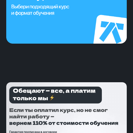
уже работают
2 месяца — стандартный срок
поиска работы
8 собеседований и 2 оффера —
средний результат поиска
Сотни откликов на вакансии
отправляет наш бот, чтобы
ускорить поиск и сэкономить
твоё время
Безлимитные тестовые
собеседования для подготовки к
реальным интервью, тренировка
по вопросам, которые может
задать работодатель