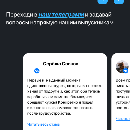
Благодаря тому, что мы
трудоустраиваем наших студентов
каждый день, у нас самая свежая
информация о потребностях рынка.
Серёжа Соснов
Первые и, на данный момент,
Всем пр
Карьерные консультанты с
единственные курсы, которые я посетил.
писать 
опытом более 3-х лет в
ИТ-
Узнал от подруги и, как итог, оба теперь
поступи
консалтинге и ИТ-рекрутинге
зарабатываем заметно больше, чем
началас
обещают курсы) Конкретно я пошёл
устроил
С трудоустройством тебе поможет
именно из-за возможности платить
постопл
после трудоустройства.
карьерный консультант, который
Читать 
специализируется на ИТ-рекрутинге. Он
Читать весь отзыв
поможет написать продающее резюме и