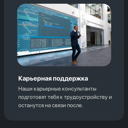
Блог
Контакты
Вопросы и ответы
Гибридная оплата
Java-разработчик
Фронтенд-разработчик
Инженер по ручному тестированию
Go-разработчик
Оплата во время учебы
Java-разработчик
Фронтенд-разработчик
Инженер по ручному тестированию
Go-разработчик
info@kata.academy