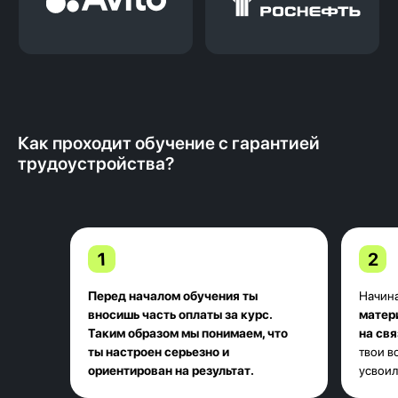
Мы напрямую заинтересованы в том,
чтобы ты получил максимальный оффер
— от этого зависит наш доход. Вся
программа обучения направлена на твое
трудоустройство.
Как проходит обучение с гарантией
трудоустройства?
1
2
Перед началом обучения ты
Начина
вносишь часть оплаты за курс.
матер
Мероприятия для студентов и
Таким образом мы понимаем, что
на свя
выпускников
ты настроен серьезно и
твои в
Все студенты Kata Academy
ориентирован на результат.
усвоил
cтановятся частью нашего