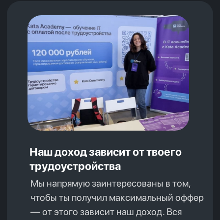
Документация
Политика конфиденциальности
Оферта
О платформе
Сведения об образовательной организации
Информация о получении налогового вычета
за обучение
Рейтинг ИТ-компаний России
© 2026 KATA Programming Academy
Реестровая запись Реестра российского ПО
№26690 от 28.02.2025. Произведена на
основании поручения Министерства