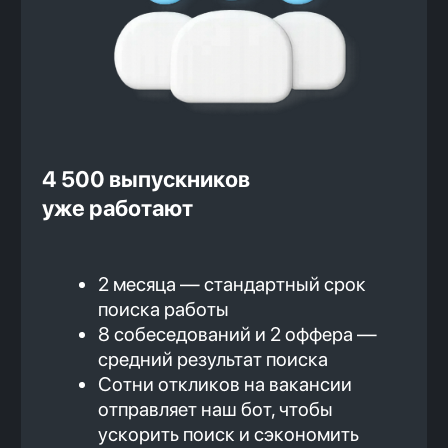
Оплата большей части курса
после трудоустройства
Вот как это работает:
Ты вносишь предварительный
платеж за обучение
Завершаешь основную часть курса
Готовишься к поиску работы,
проходишь тестовые
собеседования
Ходишь на интервью, получаешь
оффер