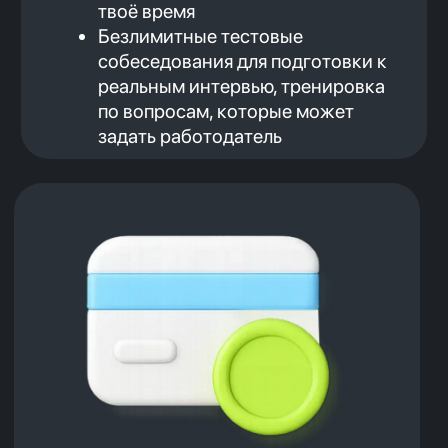
Устраиваешься на работу
Получаешь зарплату и начинаешь
платить вторую часть за обучение
Оплата: 20% от зарплаты (после
вычета НДФЛ) в течение одного
года
*120 000 рублей минимальная зарплата
после курсов по Java и Go. 100 000 рублей
— минимальная зарплата после курса по
frontend-разработке. Все гарантии
зафиксированы в договоре на обучение.
Гарантия по минимальной зарплате для
направления MQA отсутствует.
Хочешь стать разработчиком
или тестировщиком?