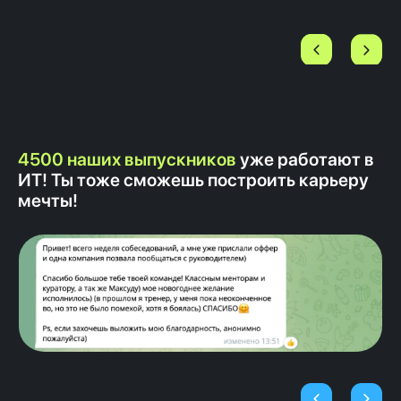
комьюнити! Мы проводим закрытые
тематические вебинары по развитию
по развитию хард и софт навыков,
нетворкинг-встречи, всегда остаемся
на связи в чате поддержки.
4500 наших выпускников
уже работают в
ИТ! Ты тоже сможешь построить карьеру
мечты!
Каждый день оффер
получают 3 студента